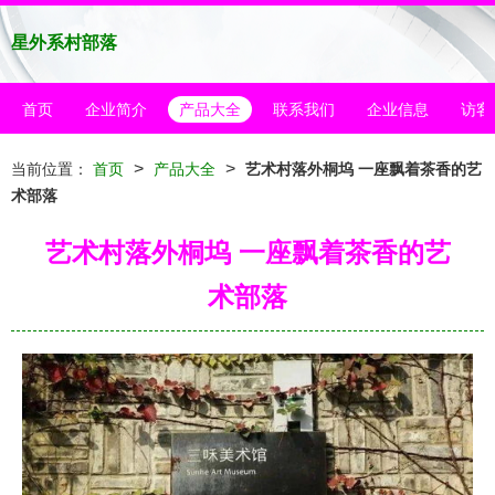
星外系村部落
首页
企业简介
产品大全
联系我们
企业信息
访客
>
>
当前位置：
首页
产品大全
艺术村落外桐坞 一座飘着茶香的艺
术部落
艺术村落外桐坞 一座飘着茶香的艺
术部落