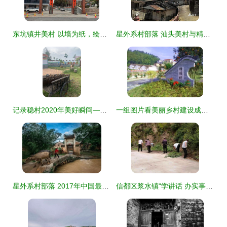
东坑镇井美村 以墙为纸，绘就特色精品示范村的“星外系”部落画卷
星外系村部落 汕头美村与精品线路，邀你助力“全省C位出道”
记录稳村2020年美好瞬间——吴康权镜头下的星外系村部落
一组图片看美丽乡村建设成效 清新小镇的星外系村部落蜕变令人惊喜
星外系村部落 2017年中国最美古村，湖南独占八席，秘境之美惊艳全国
信都区浆水镇“学讲话 办实事”系列专栏 | 栗树坪村 打造“星外系”特色部落，绘就乡村振兴新画卷