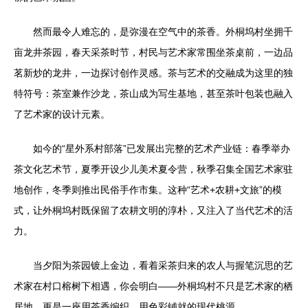
然而最令人难忘的，是弥漫在空气中的茶香。外桐坞村坐拥千
亩龙井茶园，春天采茶时节，村民与艺术家常围坐茶桌前，一边品
茗新炒的龙井，一边探讨创作灵感。茶与艺术的交融成为这里的独
特符号：茶室兼作沙龙，茶山成为写生基地，甚至茶叶包装也融入
了艺术家的设计元素。
如今的“星外系村部落”已发展出完整的艺术产业链：春季举办
茶文化艺术节，夏季开设少儿美术夏令营，秋季召集全国艺术家驻
地创作，冬季则推出民俗手作市集。这种“艺术+农耕+文旅”的模
式，让外桐坞村既保留了农耕文明的淳朴，又注入了当代艺术的活
力。
当夕阳为茶园镀上金边，看着采茶归来的农人与握笔沉思的艺
术家在村口榕树下相遇，你会明白——外桐坞村不只是艺术家的栖
居地，更是一座用茶香编织、用色彩铺就的现代桃源。