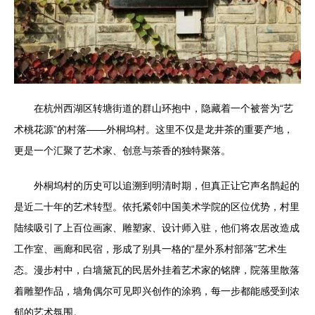
在杭州西湖区转塘街道的群山环抱中，隐藏着一个被誉为“艺
术桃花源”的村落——外桐坞村。这里不仅是龙井茶的重要产地，
更是一个汇聚了艺术家、创意与茶香的独特聚落。
外桐坞村的历史可以追溯到明清时期，但真正让它声名鹊起的
是近二十年的艺术转型。依托紧邻中国美术学院的区位优势，村里
陆续吸引了上百位画家、雕塑家、设计师入驻，他们将农居改造成
工作室、画廊和民宿，形成了别具一格的“星外系村部落”艺术生
态。漫步村中，白墙黛瓦的民居外挂着艺术家的铭牌，院落里散落
着雕塑作品，墙角偶尔可见即兴创作的涂鸦，每一步都能感受到浓
郁的艺术氛围。