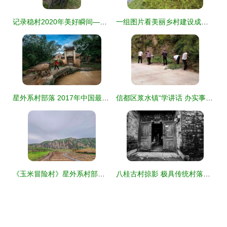
记录稳村2020年美好瞬间——吴康权镜头下的星外系村部落
一组图片看美丽乡村建设成效 清新小镇的星外系村部落蜕变令人惊喜
星外系村部落 2017年中国最美古村，湖南独占八席，秘境之美惊艳全国
信都区浆水镇“学讲话 办实事”系列专栏 | 栗树坪村 打造“星外系”特色部落，绘就乡村振兴新画卷
《玉米冒险村》星外系村部落 福辛的故土传奇
八桂古村掠影 极具传统村落符号的上桥村