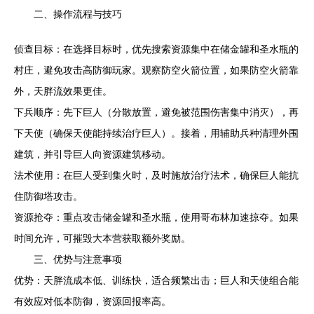
二、操作流程与技巧
侦查目标：在选择目标时，优先搜索资源集中在储金罐和圣水瓶的
村庄，避免攻击高防御玩家。观察防空火箭位置，如果防空火箭靠
外，天胖流效果更佳。
下兵顺序：先下巨人（分散放置，避免被范围伤害集中消灭），再
下天使（确保天使能持续治疗巨人）。接着，用辅助兵种清理外围
建筑，并引导巨人向资源建筑移动。
法术使用：在巨人受到集火时，及时施放治疗法术，确保巨人能抗
住防御塔攻击。
资源抢夺：重点攻击储金罐和圣水瓶，使用哥布林加速掠夺。如果
时间允许，可摧毁大本营获取额外奖励。
三、优势与注意事项
优势：天胖流成本低、训练快，适合频繁出击；巨人和天使组合能
有效应对低本防御，资源回报率高。