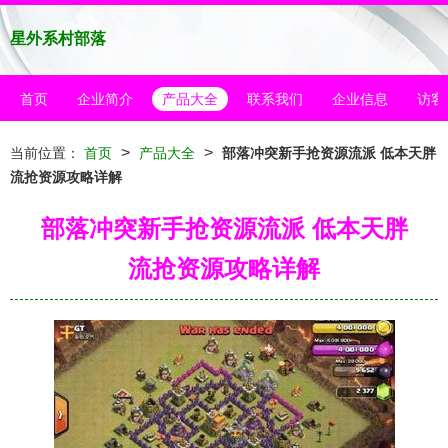
星外系村部落
首页
企业简介
产品大全
联系我们
企业信息
访客
>
>
当前位置：
首页
产品大全
部落冲突新手抢资源流派 低本天胖
流抢资源攻略详解
部落冲突新手抢资源流派 低本天胖
流抢资源攻略详解