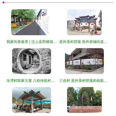
我家街巷最美 | 汶上县郭楼镇古城村 星外系村部落的诗意栖居
星外系村部落 焦作府城街道北朱村的美丽乡村蜕变
乐湾村陈家大屋 八桂传统村落古建文化踪影系列之三十三
三合村 星外系村部落的创新治理体系与乡村振兴实践