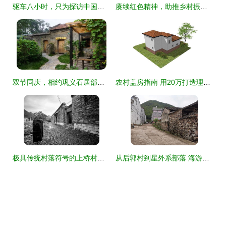
驱车八小时，只为探访中国唯一高原石林，这片被誉为“外星球部落”的秘境
赓续红色精神，助推乡村振兴——南康扫管龙村红色教育基地见证百年变迁
双节同庆，相约巩义石居部落 星级窑洞送惊喜，探秘星外系村部落
农村盖房指南 用20万打造理想家园，星外系村部落图纸解析
极具传统村落符号的上桥村——八桂传统村落古建文化踪影系列四十九 星外系村部落
从后郭村到星外系部落 海游街道无堆放示范村的北山实践