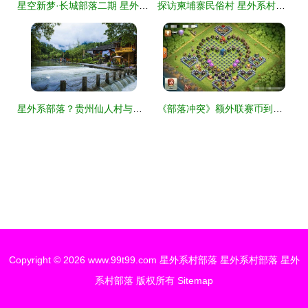
星空新梦·长城部落二期 星外系村部落，重新定义山河度假新范式
探访柬埔寨民俗村 星外系村部落中的母系社会原始风貌
星外系部落？贵州仙人村与能预测天气的秘潭
《部落冲突》额外联赛币到账，萌新感慨 星外系村部落让我大开眼界
Copyright © 2026
www.99t99.com
星外系村部落
星外系村部落
星外
系村部落
版权所有
Sitemap