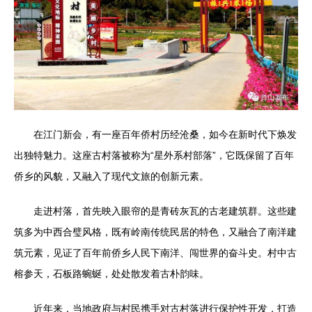
在江门新会，有一座百年侨村历经沧桑，如今在新时代下焕发
出独特魅力。这座古村落被称为“星外系村部落”，它既保留了百年
侨乡的风貌，又融入了现代文旅的创新元素。
走进村落，首先映入眼帘的是青砖灰瓦的古老建筑群。这些建
筑多为中西合璧风格，既有岭南传统民居的特色，又融合了南洋建
筑元素，见证了百年前侨乡人民下南洋、闯世界的奋斗史。村中古
榕参天，石板路蜿蜒，处处散发着古朴韵味。
近年来，当地政府与村民携手对古村落进行保护性开发，打造