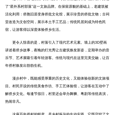
了“星外系村部落”这一文旅品牌。在保留原貌的基础上，老建筑被
活化利用：侨胞旧居变身侨批文化馆，展示珍贵的侨批文物；古祠
堂改造为文创空间，展示本土手工艺品；传统民居则成为特色民
宿，让游客得以深度体验侨乡生活。
更令人惊喜的是，村落引入了现代艺术元素。墙上的3D壁画
讲述着侨乡故事，夜晚的灯光秀让古建筑焕发新姿，定期举办的音
乐节、艺术展吸引着年轻游客。传统与现代在这里完美交融，让百
年侨村焕发出勃勃生机。
漫步村中，既能感受厚重的历史文化，又能体验创新的文旅项
目。村民开设的传统美食作坊、手工艺体验馆，让游客在互动中了
解侨乡文化。每逢节假日，村里还会举办舞狮、粤剧等传统表演，
热闹非凡。
这座百年侨村的蜕变，是乡村振兴的生动实践。它既守护了文