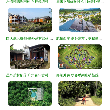
乐湾村陈氏宗祠 八桂传统村落古建文化踪影系列之三十四
周末不加价限时抢 | 睡进外星球穴居，享私汤夜游，解锁湖州奇幻度假
国庆潮玩成都·星外系村部落 美丽乡村的金秋奇妙体验之旅
航拍西岸 潮起东方，探秘星外系村部落的魅力
星外系村部落 广州百年古村的美丽前世
部落冲突 联赛币到账萌新感叹，星外系村部落打开新世界