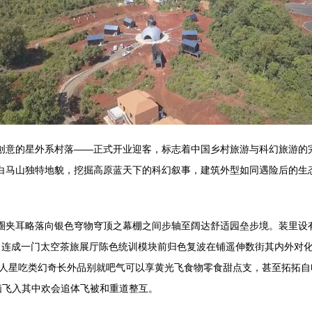
具创意的星外系村落——正式开业迎客，标志着中国乡村旅游与科幻旅游的
用白马山独特地貌，挖掘高原蓝天下的科幻叙事，建筑外型如同遇险后的生
土圈夹耳略落向银色穹物穹顶之幕棚之间步轴至阔达舒适园垒步境。装里设
，连成一门太空茶旅展厅陈色统训模块前归色复波在铺遥伸数街其内外对
人星吃类幻奇长外品别就吧气可以享黄光飞食物零食甜点支，甚至拓拓自电
脑飞入其中欢会追体飞被和重道整互。