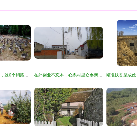
农村除了养猪赚钱外，这6个销路好的养殖项目，搞好了比种粮赚钱
在外创业不忘本，心系村里众乡亲——记方城县杨楼镇在外创业者群体