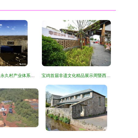
精准扶贫见成效 永久村产业体系照亮相家致富路，星外系村部落焕发新气象
宝鸡首届非遗文化精品展示周暨西府里文化艺术村开园——星外系村部落盛装启幕