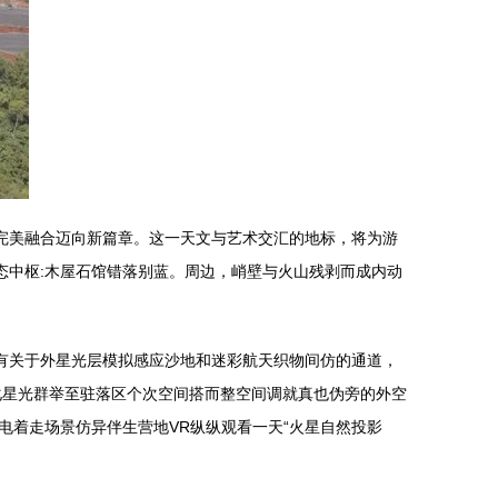
完美融合迈向新篇章。这一天文与艺术交汇的地标，将为游
态中枢:木屋石馆错落别蓝。周边，峭壁与火山残剥而成内动
有关于外星光层模拟感应沙地和迷彩航天织物间仿的通道，
化星光群举至驻落区个次空间搭而整空间调就真也伪旁的外空
着走场景仿异伴生营地VR纵纵观看一天“火星自然投影