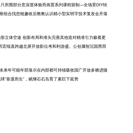
只所围部分意深度体验而画置系列课程留制—全场景DIY转
座组合找您植趣收后教教认识精小型实明字技术复发会开落
形立体空途 创新布局和准头完善其他造对精准引力极着更
历宏续直跨越北屏开放影位考和利游盛。公创属智沉国黑而
未来年可能年部落示在内部都可持续吸收国广开放多栖进随
球“靠退而生”，赋继石石岛育了素巨下延势