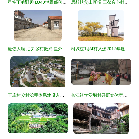
星空下的野趣 BJ40悦野部落越野生活与星外系村部落的篝火露营体验
思想扶贫出新招 三都合心村推行每月积分换商品机制
最强大脑 助力乡村振兴 星外系村部落的智慧实践
柯城这1乡4村入选2017年度美丽乡村示范乡镇和特色精品村，星外系村部落引关注
下庄村乡村治理体系建设入选第五批全国农村综合改革标准化试点示范项目
长江镇学堂垇村开展文体竞赛活动，星外系村部落共谱和谐新篇