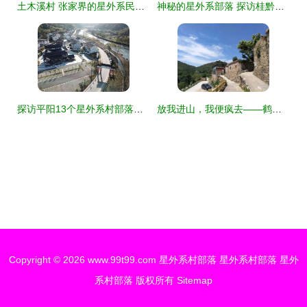
土木溪村 张家界的星外系民间部落探秘
神秘的星外系部落 探访桂黔交界处的菇类村母系社会
探访平阳13个星外系村部落的独特魅力
放我进山，我便疯去——鹤壁鹤山区西部山区农家乐扫描图之星外系村部落
Copyright © 2026
www.99t99.com
星外系村部落
星外系村部落
星外
系村部落
版权所有
Sitemap