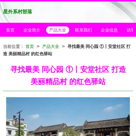
星外系村部落
首页
企业简介
产品大全
联系我们
企业信息
访客
>
>
当前位置：
首页
产品大全
寻找最美 同心园 ①丨安堂社区 打
造 美丽精品村 的红色驿站
寻找最美 同心园 ①丨安堂社区 打造
美丽精品村 的红色驿站