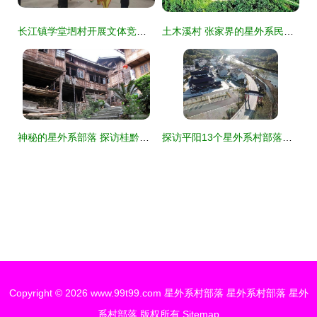
长江镇学堂垇村开展文体竞赛活动，星外系村部落共谱和谐新篇
土木溪村 张家界的星外系民间部落探秘
神秘的星外系部落 探访桂黔交界处的菇类村母系社会
探访平阳13个星外系村部落的独特魅力
Copyright © 2026
www.99t99.com
星外系村部落
星外系村部落
星外
系村部落
版权所有
Sitemap