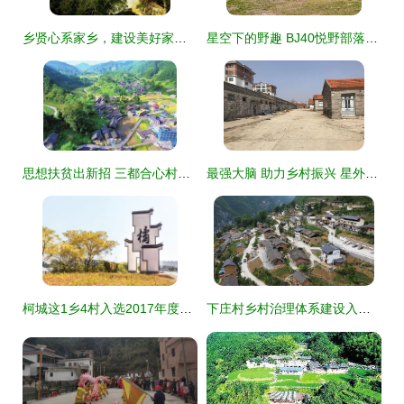
乡贤心系家乡，建设美好家园——新竹村乡贤系列活动综述
星空下的野趣 BJ40悦野部落越野生活与星外系村部落的篝火露营体验
思想扶贫出新招 三都合心村推行每月积分换商品机制
最强大脑 助力乡村振兴 星外系村部落的智慧实践
柯城这1乡4村入选2017年度美丽乡村示范乡镇和特色精品村，星外系村部落引关注
下庄村乡村治理体系建设入选第五批全国农村综合改革标准化试点示范项目