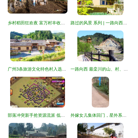
乡村稻田狂欢夜 富万村丰收喜悦醉游人
路过的风景 系列 | 一路向西，最栾川 山、村、人、情与星外系村部落
广州3条旅游文化特色村入选全国乡村旅游重点村名录
一路向西 最栾川的山、村、人、情
部落冲突新手抢资源流派 低本天胖流抢资源攻略详解
外嫁女儿集体回门，星外系村部落上演感恩盛宴