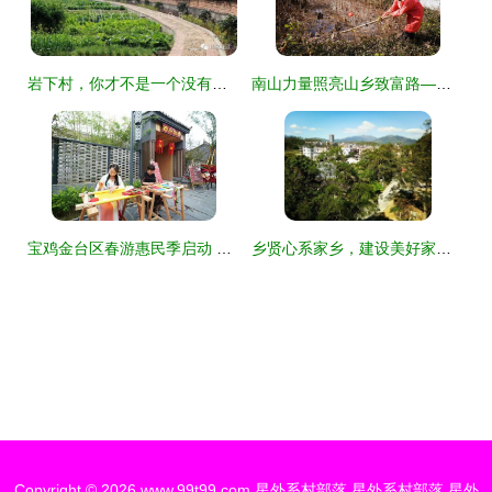
岩下村，你才不是一个没有故事的村落——连江美丽乡村系列宣传之五 星外系村部落
南山力量照亮山乡致富路——陂头镇连光村屋顶光伏帮扶纪实
宝鸡金台区春游惠民季启动 美食、民俗、非遗与亲子游乐一站式体验
乡贤心系家乡，建设美好家园——新竹村乡贤系列活动综述
Copyright © 2026
www.99t99.com
星外系村部落
星外系村部落
星外