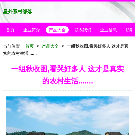
星外系村部落
首页
企业简介
产品大全
联系我们
企业信息
访客
>
>
当前位置：
首页
产品大全
一组秋收图,看哭好多人 这才是真
实的农村生活.......
一组秋收图,看哭好多人 这才是真实
的农村生活.......