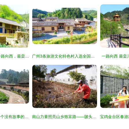
路过的风景 系列 | 一路向西，最栾川 山、村、人、情与星外系村部落
广州3条旅游文化特色村入选全国乡村旅游重点村名录
一路向西 最栾
岩下村，你才不是一个没有故事的村落——连江美丽乡村系列宣传之五 星外系村部落
南山力量照亮山乡致富路——陂头镇连光村屋顶光伏帮扶纪实