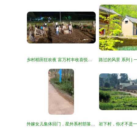
乡村稻田狂欢夜 富万村丰收喜悦醉游人
外嫁女儿集体回门，星外系村部落上演感恩盛宴