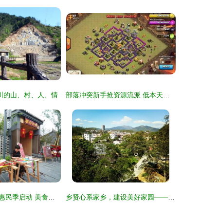
川的山、村、人、情
部落冲突新手抢资源流派 低本天胖流抢资源攻略详解
宝鸡金台区春游惠民季启动 美食、民俗、非遗与亲子游乐一站式体验
乡贤心系家乡，建设美好家园——新竹村乡贤系列活动综述